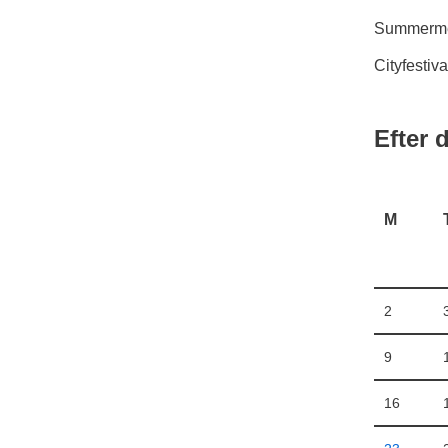
Summermee
Cityfestiv
Efter 
M
2
9
16