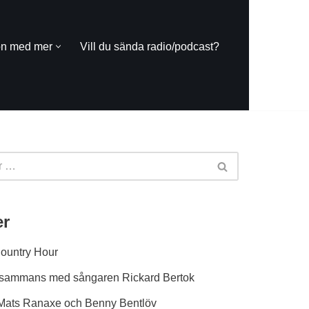
on med mer
Vill du sända radio/podcast?
er
Country Hour
tillsammans med sångaren Rickard Bertok
Mats Ranaxe och Benny Bentlöv