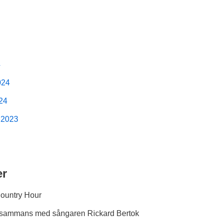
4
024
024
 2023
er
Country Hour
tillsammans med sångaren Rickard Bertok