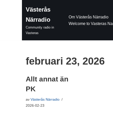
Västerås
Hoppa
Om Västerås Närradio
Närradio
till
Welcome to Vasteras Na
innehåll
Community radio in
Vasteras
februari 23, 2026
Allt annat än
PK
av
Västerås Närradio
2026-02-23