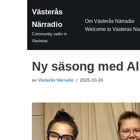
Västerås
Hoppa
Om Västerås Närradio
Närradio
till
Welcome to Vasteras Na
innehåll
Community radio in
Vasteras
Ny säsong med All
av
Västerås Närradio
2025-10-20