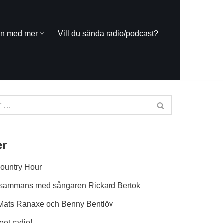
on med mer
Vill du sända radio/podcast?
er
Country Hour
tillsammans med sångaren Rickard Bertok
Mats Ranaxe och Benny Bentlöv
t radio!