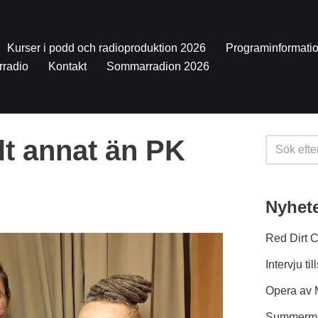
Kurser i podd och radioproduktion 2026
Programinformati
rradio
Kontakt
Sommarradion 2026
t annat än PK
Nyhet
Red Dirt 
Intervju 
Opera av 
Summermee