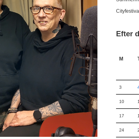
Cityfestiv
Efter 
M
3
10
17
24