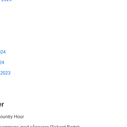
4
024
024
 2023
er
Country Hour