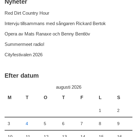
Nyheter
Red Dirt Country Hour
Intervju tillsammans med sångaren Rickard Bertok
Opera av Mats Ranaxe och Benny Bentlöv
Summermeet radio!
Cityfestivalen 2026
Efter datum
augusti 2026
M
T
O
T
F
L
S
1
2
3
4
5
6
7
8
9
10
11
12
13
14
15
16