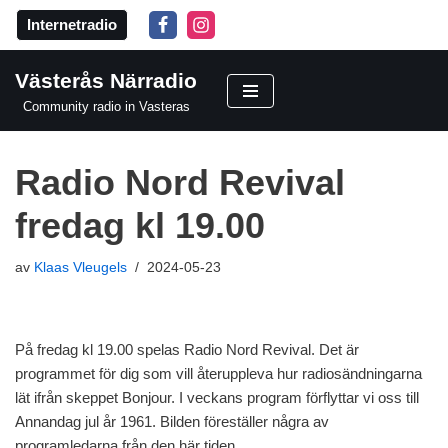
Internetradio
Hoppa
till
Västerås Närradio
innehåll
Community radio in Vasteras
Radio Nord Revival
fredag kl 19.00
av
Klaas Vleugels
2024-05-23
På fredag kl 19.00 spelas Radio Nord Revival. Det är
programmet för dig som vill återuppleva hur radiosändningarna
lät ifrån skeppet Bonjour. I veckans program förflyttar vi oss till
Annandag jul år 1961. Bilden föreställer några av
programledarna från den här tiden.